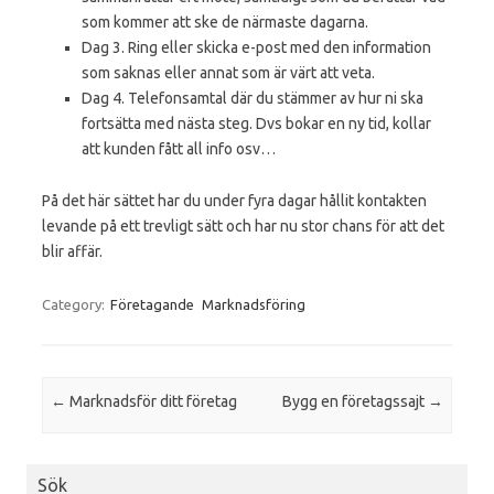
som kommer att ske de närmaste dagarna.
Dag 3. Ring eller skicka e-post med den information
som saknas eller annat som är värt att veta.
Dag 4. Telefonsamtal där du stämmer av hur ni ska
fortsätta med nästa steg. Dvs bokar en ny tid, kollar
att kunden fått all info osv…
På det här sättet har du under fyra dagar hållit kontakten
levande på ett trevligt sätt och har nu stor chans för att det
blir affär.
Category:
Företagande
Marknadsföring
Post navigation
←
Marknadsför ditt företag
Bygg en företagssajt
→
Sök