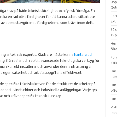
Uppt
Göt
 höga krav på både teknisk skicklighet och fysisk förmåga. En
Förd
ska en rad olika färdigheter för att kunna utföra sitt arbete
Ext
ra av de mest avgörande färdigheterna som krävs inom detta
Så s
av 
Hur 
före
ing är teknisk expertis. Klättrare måste kunna
hantera och
Förd
ng, från selar och rep till avancerade teknologiska verktyg för
akt
 man korrekt installerar och använder denna utrustning är
Hur 
ns egen säkerhet och arbetsuppgiftens effektivitet.
han
 specifika tekniska kraven för de strukturer de arbetar på.
Hur 
ader till vindturbiner och industriella anläggningar. Varje typ
off
ar och kräver specifik teknisk kunskap.
Hur 
Vikt
indu