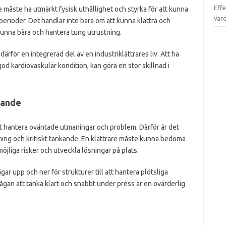
Effe
re måste ha utmärkt fysisk uthållighet och styrka för att kunna
var
perioder. Det handlar inte bara om att kunna klättra och
kunna bära och hantera tung utrustning.
ärför en integrerad del av en industriklättrares liv. Att ha
god kardiovaskulär kondition, kan göra en stor skillnad i
kande
tt hantera oväntade utmaningar och problem. Därför är det
ösning och kritiskt tänkande. En klättrare måste kunna bedöma
möjliga risker och utveckla lösningar på plats.
ägar upp och ner för strukturer till att hantera plötsliga
ågan att tänka klart och snabbt under press är en ovärderlig