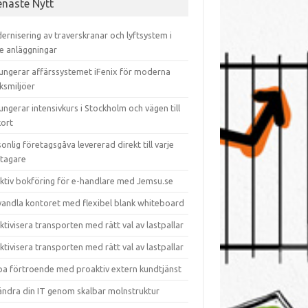
enaste Nytt
rnisering av traverskranar och lyftsystem i
re anläggningar
fungerar affärssystemet iFenix för moderna
ksmiljöer
ungerar intensivkurs i Stockholm och vägen till
kort
onlig företagsgåva levererad direkt till varje
tagare
ektiv bokföring för e-handlare med Jemsu.se
vandla kontoret med flexibel blank whiteboard
ktivisera transporten med rätt val av lastpallar
ktivisera transporten med rätt val av lastpallar
pa förtroende med proaktiv extern kundtjänst
ändra din IT genom skalbar molnstruktur