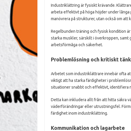
Industriklättring är fysiskt krävande. Klättra
arbeta effektivt på höga höjder under långa 
manövrera på strukturer, utan också om att 
Regelbunden träning och fysisk kondition är d
starka muskler, särskilt i överkroppen, samt 
arbetsförmåga och säkerhet.
Problemlösning och kritiskt tän
Arbetet som industriklättrare innebär ofta a
viktigt att ha starka färdigheter i probleml
situationer snabbt och effektivt, identifiera 
Detta kan inkludera allt från att hitta säkra v
väderförändringar eller utrustningsfel. Förm
färdighet inom industriklättring.
Kommunikation och lagarbete