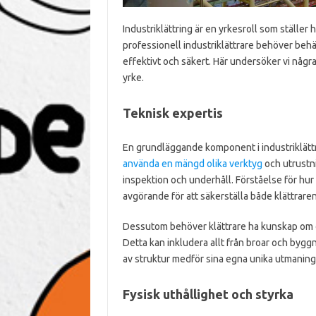
Industriklättring är en yrkesroll som ställer
professionell industriklättrare behöver behär
effektivt och säkert. Här undersöker vi någ
yrke.
Teknisk expertis
En grundläggande komponent i industriklättr
använda en mängd olika verktyg
och utrustni
inspektion och underhåll. Förståelse för hur
avgörande för att säkerställa både klättrare
Dessutom behöver klättrare ha kunskap om de
Detta kan inkludera allt från broar och byggn
av struktur medför sina egna unika utmaning
Fysisk uthållighet och styrka