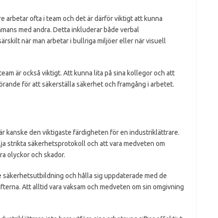
re arbetar ofta i team och det är därför viktigt att kunna
mmans med andra. Detta inkluderar både verbal
skilt när man arbetar i bullriga miljöer eller när visuell
team är också viktigt. Att kunna lita på sina kollegor och att
örande för att säkerställa säkerhet och framgång i arbetet.
 kanske den viktigaste färdigheten för en industriklättrare.
följa strikta säkerhetsprotokoll och att vara medveten om
dra olyckor och skador.
 säkerhetsutbildning och hålla sig uppdaterade med de
fterna. Att alltid vara vaksam och medveten om sin omgivning