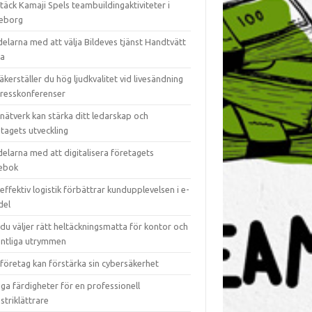
äck Kamaji Spels teambuildingaktiviteter i
eborg
elarna med att välja Bildeves tjänst Handtvätt
ra
äkerställer du hög ljudkvalitet vid livesändning
presskonferenser
nätverk kan stärka ditt ledarskap och
tagets utveckling
elarna med att digitalisera företagets
iebok
effektiv logistik förbättrar kundupplevelsen i e-
del
du väljer rätt heltäckningsmatta för kontor och
entliga utrymmen
företag kan förstärka sin cybersäkerhet
iga färdigheter för en professionell
striklättrare