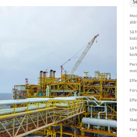
S
Mode
äld
Så 
buti
Så f
kör
Pers
mot
Eff
För
Effe
Effe
Ska
För