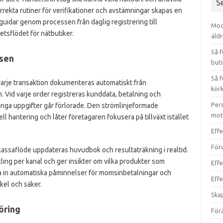
S
orrekta rutiner för verifikationer och avstämningar skapas en
guidar genom processen från daglig registrering till
Mode
etsflödet för nätbutiker.
äld
Så 
ssen
buti
Så f
arje transaktion dokumenteras automatiskt från
kör
. Vid varje order registreras kunddata, betalning och
Pers
t inga uppgifter går förlorade. Den strömlinjeformade
mot
hantering och låter företagaren fokusera på tillväxt istället
Eff
För
assaflöde uppdateras huvudbok och resultaträkning i realtid.
kling per kanal och ger insikter om vilka produkter som
Effe
 in automatiska påminnelser för momsinbetalningar och
Effe
kel och säker.
Ska
öring
För