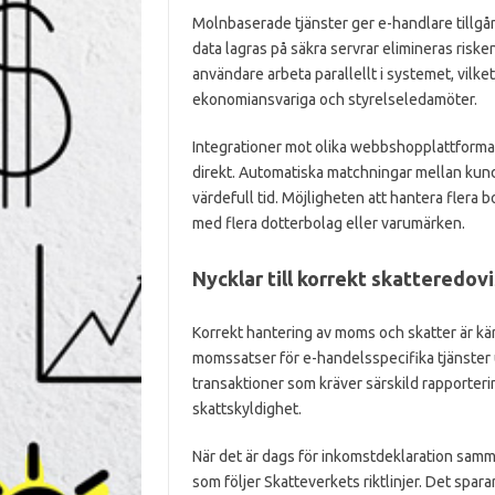
Molnbaserade tjänster ger e-handlare tillgån
data lagras på säkra servrar elimineras riske
användare arbeta parallellt i systemet, vilk
ekonomiansvariga och styrelseledamöter.
Integrationer mot olika webbshopplattforma
direkt. Automatiska matchningar mellan kund
värdefull tid. Möjligheten att hantera flera 
med flera dotterbolag eller varumärken.
Nycklar till korrekt skatteredov
Korrekt hantering av moms och skatter är kär
momssatser för e-handelsspecifika tjänster 
transaktioner som kräver särskild rapporter
skattskyldighet.
När det är dags för inkomstdeklaration samma
som följer Skatteverkets riktlinjer. Det spara