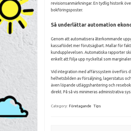
revisionsanmärkningar. En tydlig historik över
bokföringsposter.
Så underlättar automation ekon
Genom att automatisera återkommande uppgif
kassaflödet mer förutsägbart. Mallar för fak
kundupplevelsen. Automatiska rapporter skicka
enkelt att följa upp nyckeltal som marginale
Vid integration med affärssystem överförs dat
helhetsbilden av försäljning, lagerstatus o
även löpande utläggshantering och resebokf
direkt. På så vis minimeras administrativa s
Category:
Företagande
Tips