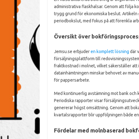
administrativa flaskhalsar. Genom att följa k
trygg grund för ekonomiska beslut. Artikeln 
periodbokslut, med fokus på att förenkla arb
Översikt över bokföringsproce
Jemsu.se erbjuder
en komplett lösning
där v
försäljningsplattform till redovisningssystem
fraktkostnad i molnet, vilket säkerställer at
datainhämtningen minskar behovet av manuell 
för pappersarbete.
Med kontinuerlig avstämning mot bank och k
Periodiska rapporter visar försäljningsutvec
genererar högst omsättning. Genom att boka
kvartalsrapporter blir uppföljningen både en
Fördelar med molnbaserad bokf