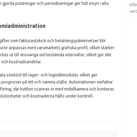
 gjorda justeringar och periodiseringar ger full insyn i alla
Effe
var
omiadministration
ter som fakturautskick och betalningspåminnelser blir
turor anpassas med varumärkets grafiska profil, vilket stärker
s ut till ansvariga vid bestämda intervaller, vilket gör det
r och kostnadsandelar.
a sömlöst till lager- och logistikmoduler, vilket ger
ch prognoser på ett och samma ställe. Automationen omfattar
öring, där kvitton scannas in med mobilkamera och konteras
ysslolösheter och kostnaderna hålls under kontroll.