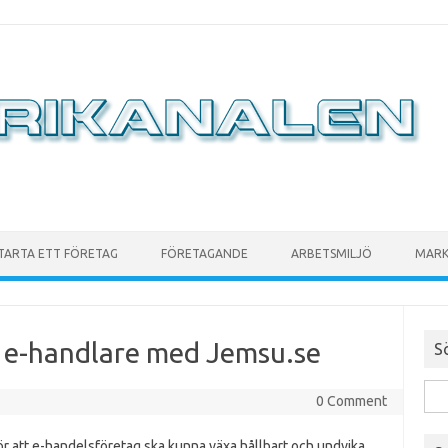
TARTA ETT FÖRETAG
FÖRETAGANDE
ARBETSMILJÖ
MARK
r e-handlare med Jemsu.se
S
0 Comment
ör att e-handelsföretag ska kunna växa hållbart och undvika