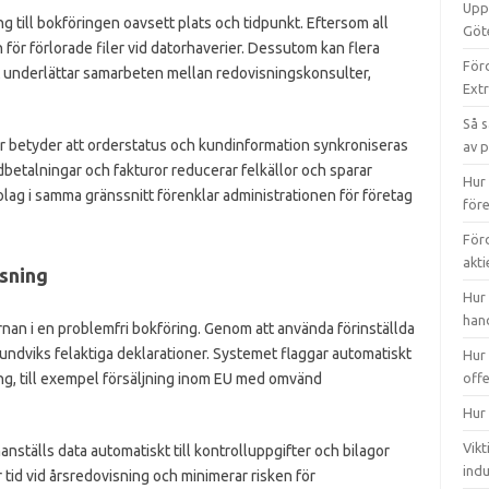
Uppt
g till bokföringen oavsett plats och tidpunkt. Eftersom all
Göt
n för förlorade filer vid datorhaverier. Dessutom kan flera
Förd
et underlättar samarbeten mellan redovisningskonsulter,
Ext
Så s
r betyder att orderstatus och kundinformation synkroniseras
av 
betalningar och fakturor reducerar felkällor och sparar
Hur 
bolag i samma gränssnitt förenklar administrationen för företag
före
Förd
akt
isning
Hur 
han
nan i en problemfri bokföring. Genom att använda förinställda
undviks felaktiga deklarationer. Systemet flaggar automatiskt
Hur 
ing, till exempel försäljning inom EU med omvänd
off
Hur 
Vikt
nställs data automatiskt till kontrolluppgifter och bilagor
indu
r tid vid årsredovisning och minimerar risken för