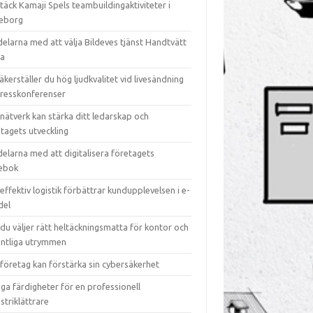
äck Kamaji Spels teambuildingaktiviteter i
eborg
elarna med att välja Bildeves tjänst Handtvätt
ra
äkerställer du hög ljudkvalitet vid livesändning
presskonferenser
nätverk kan stärka ditt ledarskap och
tagets utveckling
elarna med att digitalisera företagets
iebok
effektiv logistik förbättrar kundupplevelsen i e-
del
du väljer rätt heltäckningsmatta för kontor och
entliga utrymmen
företag kan förstärka sin cybersäkerhet
iga färdigheter för en professionell
striklättrare