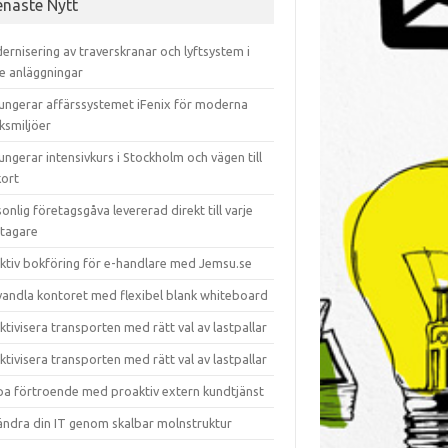
enaste Nytt
rnisering av traverskranar och lyftsystem i
re anläggningar
fungerar affärssystemet iFenix för moderna
ksmiljöer
ungerar intensivkurs i Stockholm och vägen till
kort
onlig företagsgåva levererad direkt till varje
tagare
ektiv bokföring för e-handlare med Jemsu.se
vandla kontoret med flexibel blank whiteboard
ktivisera transporten med rätt val av lastpallar
ktivisera transporten med rätt val av lastpallar
pa förtroende med proaktiv extern kundtjänst
ändra din IT genom skalbar molnstruktur