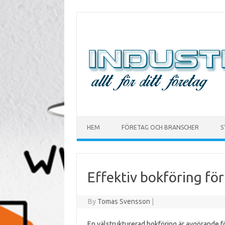
Skip to content
HEM
FÖRETAG OCH BRANSCHER
S
Effektiv bokföring fö
By
Tomas Svensson
|
En välstrukturerad bokföring är avgörande f